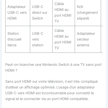
Câble
Adaptateur
USB-C
N/A
Sol
HDMI au
USB-C vers
direct sur
(chargement
por
port HDMI
HDMI
Switch
séparé)
sa
TV
Câble
Alt
Station
USB-C
Adaptateur
HDMI au
éc
d’accueil
vers
secteur
port HDMI
au
tierce
station
externe
TV
off
Peut-on brancher une Nintendo Switch à une TV sans port
HDMI ?
Sans port HDMI sur votre télévision, il est très compliqué
d’utiliser un affichage optimisé. L’usage d’un adaptateur
USB-C vers HDMI est incontournable pour convertir le
signal et le connecter via un port HDMI compatible.