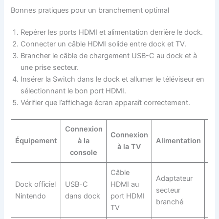
Bonnes pratiques pour un branchement optimal
Repérer les ports HDMI et alimentation derrière le dock.
Connecter un câble HDMI solide entre dock et TV.
Brancher le câble de chargement USB-C au dock et à
une prise secteur.
Insérer la Switch dans le dock et allumer le téléviseur en
sélectionnant le bon port HDMI.
Vérifier que l’affichage écran apparaît correctement.
Connexion
Connexion
Équipement
à la
Alimentation
A
à la TV
console
Câble
Co
Adaptateur
Dock officiel
USB-C
HDMI au
sta
secteur
Nintendo
dans dock
port HDMI
ch
branché
TV
si