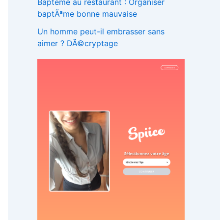
Bapteme au restaurant : Organiser
baptÃªme bonne mauvaise
Un homme peut-il embrasser sans
aimer ? DÃ©cryptage