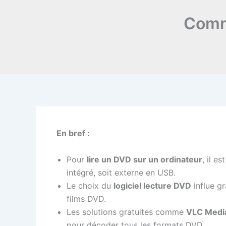
Comme
En bref :
Pour
lire un DVD sur un ordinateur
, il e
intégré, soit externe en USB.
Le choix du
logiciel lecture DVD
influe gr
films DVD.
Les solutions gratuites comme
VLC Media
pour décoder tous les formats DVD.