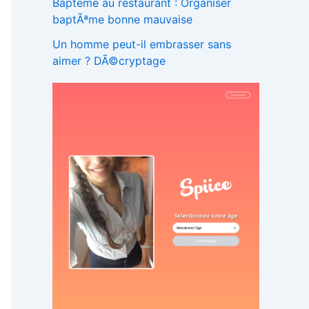
Bapteme au restaurant : Organiser
baptÃªme bonne mauvaise
Un homme peut-il embrasser sans
aimer ? DÃ©cryptage