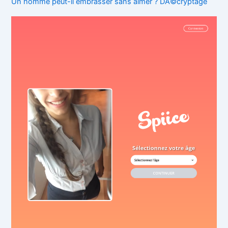
Un homme peut-il embrasser sans aimer ? DÃ©cryptage