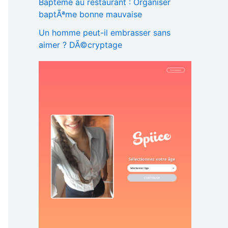
Bapteme au restaurant : Organiser
baptÃªme bonne mauvaise
Un homme peut-il embrasser sans
aimer ? DÃ©cryptage