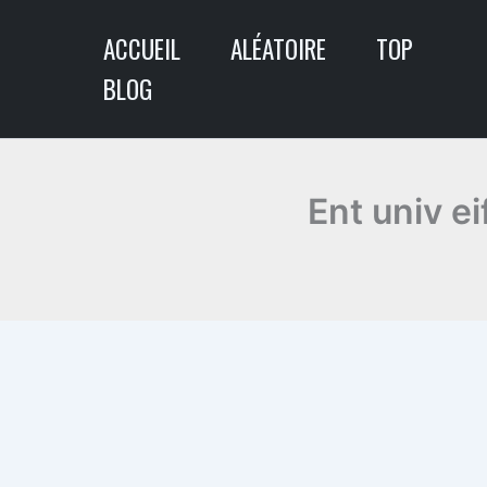
Aller
ACCUEIL
ALÉATOIRE
TOP
au
contenu
BLOG
Ent univ e