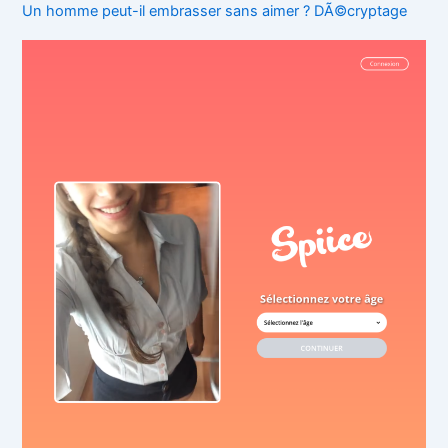
Un homme peut-il embrasser sans aimer ? DÃ©cryptage