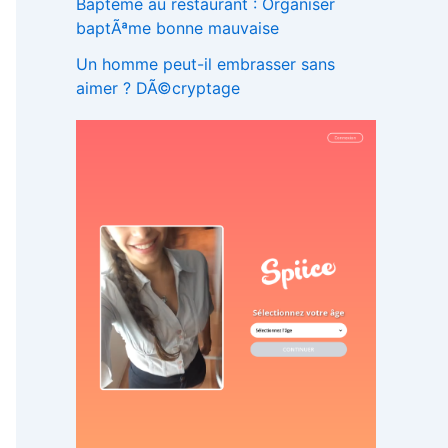
Bapteme au restaurant : Organiser
baptÃªme bonne mauvaise
Un homme peut-il embrasser sans
aimer ? DÃ©cryptage