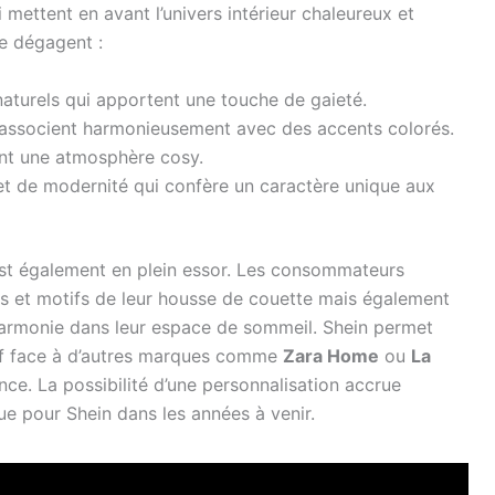
mettent en avant l’univers intérieur chaleureux et
se dégagent :
naturels qui apportent une touche de gaieté.
 s’associent harmonieusement avec des accents colorés.
éant une atmosphère cosy.
et de modernité qui confère un caractère unique aux
st également en plein essor. Les consommateurs
rs et motifs de leur housse de couette mais également
ne harmonie dans leur espace de sommeil. Shein permet
tif face à d’autres marques comme
Zara Home
ou
La
nce. La possibilité d’une personnalisation accrue
ue pour Shein dans les années à venir.