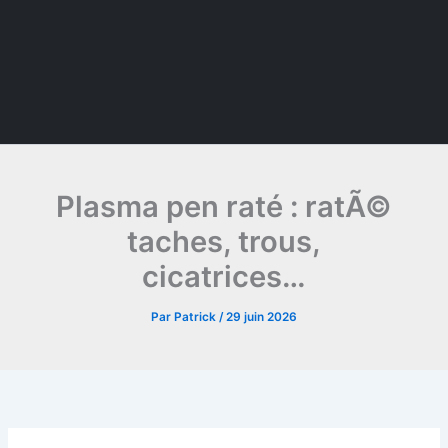
Plasma pen raté : ratÃ©
taches, trous,
cicatrices…
Par
Patrick
/
29 juin 2026