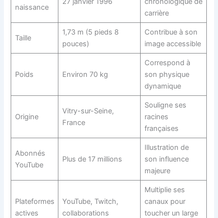
27 janvier 1996
chronologique de
naissance
carrière
1,73 m (5 pieds 8
Contribue à son
Taille
pouces)
image accessible
Correspond à
Poids
Environ 70 kg
son physique
dynamique
Souligne ses
Vitry-sur-Seine,
Origine
racines
France
françaises
Illustration de
Abonnés
Plus de 17 millions
son influence
YouTube
majeure
Multiplie ses
Plateformes
YouTube, Twitch,
canaux pour
actives
collaborations
toucher un large