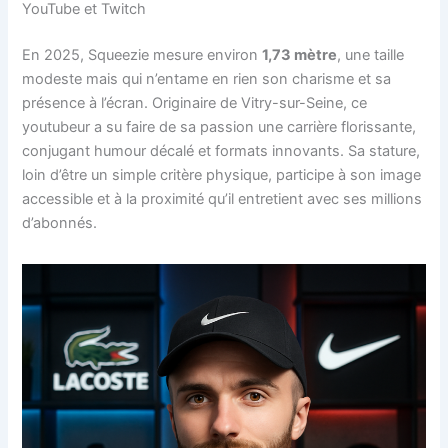
YouTube et Twitch
En 2025, Squeezie mesure environ
1,73 mètre
, une taille
modeste mais qui n’entame en rien son charisme et sa
présence à l’écran. Originaire de Vitry-sur-Seine, ce
youtubeur a su faire de sa passion une carrière florissante,
conjugant humour décalé et formats innovants. Sa stature,
loin d’être un simple critère physique, participe à son image
accessible et à la proximité qu’il entretient avec ses millions
d’abonnés.