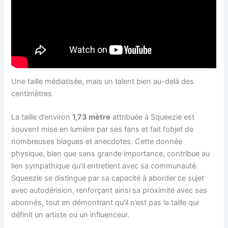
Une taille médiatisée, mais un talent bien au-delà des
centimètres
La taille d’environ
1,73 mètre
attribuée à Squeezie est
souvent mise en lumière par ses fans et fait l’objet de
nombreuses blagues et anecdotes. Cette donnée
physique, bien que sans grande importance, contribue au
lien sympathique qu’il entretient avec sa communauté.
Squeezie se distingue par sa capacité à aborder ce sujet
avec autodérision, renforçant ainsi sa proximité avec ses
abonnés, tout en démontrant qu’il n’est pas la taille qui
définit un artiste ou un influenceur.