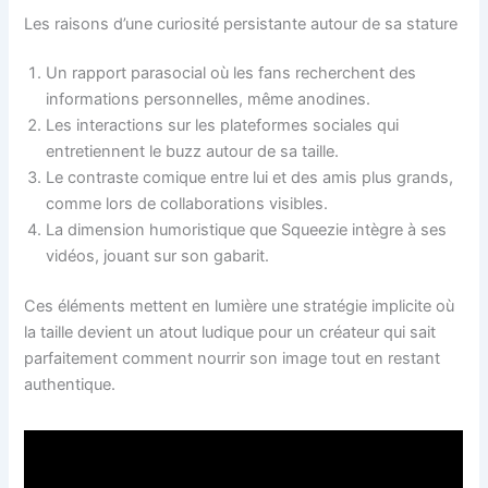
Les raisons d’une curiosité persistante autour de sa stature
Un rapport parasocial où les fans recherchent des
informations personnelles, même anodines.
Les interactions sur les plateformes sociales qui
entretiennent le buzz autour de sa taille.
Le contraste comique entre lui et des amis plus grands,
comme lors de collaborations visibles.
La dimension humoristique que Squeezie intègre à ses
vidéos, jouant sur son gabarit.
Ces éléments mettent en lumière une stratégie implicite où
la taille devient un atout ludique pour un créateur qui sait
parfaitement comment nourrir son image tout en restant
authentique.