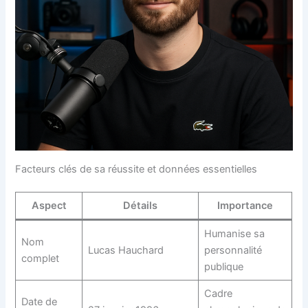
Facteurs clés de sa réussite et données essentielles
Aspect
Détails
Importance
Humanise sa
Nom
Lucas Hauchard
personnalité
complet
publique
Cadre
Date de