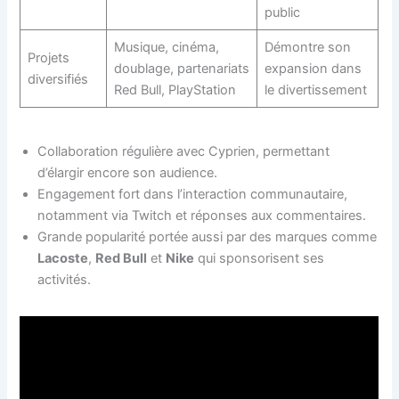
public
Musique, cinéma,
Démontre son
Projets
doublage, partenariats
expansion dans
diversifiés
Red Bull, PlayStation
le divertissement
Collaboration régulière avec Cyprien, permettant
d’élargir encore son audience.
Engagement fort dans l’interaction communautaire,
notamment via Twitch et réponses aux commentaires.
Grande popularité portée aussi par des marques comme
Lacoste
,
Red Bull
et
Nike
qui sponsorisent ses
activités.