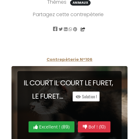
Thèmes
ANIMAUX
Partagez cette contrepèterie
Contrepèterie N°106
IL
C
OURT IL
C
OURT LE
F
URET,
LE
F
URET…
Solution !
Excellent ! (
89
)
Bof ! (
10
)