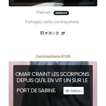
Thèmes
ANIMAUX
Partagez cette contrepèterie
Contrepèterie N°215
O
M
AR CRAINT LES
SC
ORPIONS
DEPUIS QU'IL EN VIT UN SUR LE
P
ORT DE SA
B
INE.
Solution !