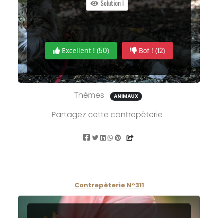
Solution !
Excellent ! (
50
)
Bof ! (
12
)
Thèmes
ANIMAUX
Partagez cette contrepèterie
Contrepèterie N°311