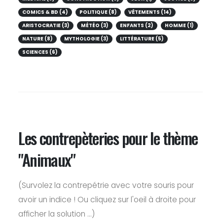
COMICS & BD (4)
POLITIQUE (8)
VÊTEMENTS (14)
ARISTOCRATIE (3)
MÉTÉO (3)
ENFANTS (2)
HOMME (1)
NATURE (8)
MYTHOLOGIE (3)
LITTÉRATURE (5)
SCIENCES (6)
Les contrepèteries pour le thème
"Animaux"
(Survolez la contrepétrie avec votre souris pour
avoir un indice ! Ou cliquez sur l'oeil à droite pour
afficher la solution ...)