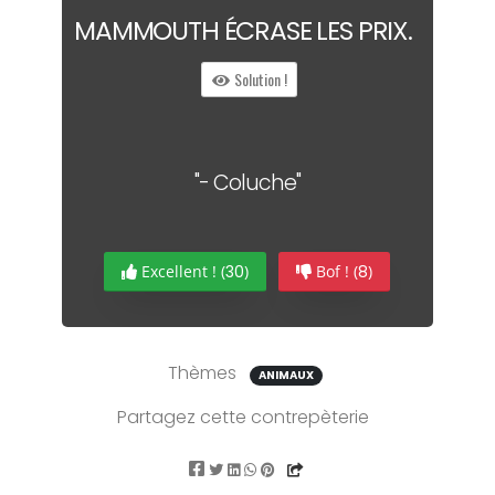
MAMM
OUTH
ÉCRASE LES PR
IX
.
Solution !
"- Coluche"
Excellent ! (
30
)
Bof ! (
8
)
Thèmes
ANIMAUX
Partagez cette contrepèterie