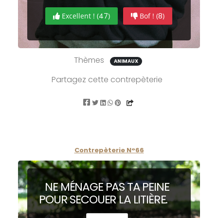
Excellent ! (
47
)
Bof ! (
8
)
Thèmes
ANIMAUX
Partagez cette contrepèterie
Contrepèterie N°66
NE MÉNAGE PAS TA P
EI
NE
POUR SECOUER LA L
I
TIÈRE.