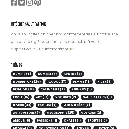
INTÉGRER SALUT PATRICK
Vous souhaitez afficher nos contrepèteries sur votre site
ou votre blog ? Nous mettons des outils à votre
disposition, plus d'informations
ICI
THÈMES
HUMAIN (8)
COMBAT (6)
ARGENT (4)
NOURRITURE (24)
ALCOOL (17)
FEMME (12)
HIVER (6)
RELIGION (12)
CALENDRIER (4)
ANIMAUX (11)
ECOLE (16)
ART (17)
VOITURES (2)
SALUT PATRICK (9)
DIVERS (43)
FAMILIAL (8)
MER & OCÉAN (9)
AGRICULTURE (7)
GÉOGRAPHIE (25)
VOYAGES (2)
AMOUR (6)
PASSIONS (1)
CHASSE (1)
SPORTS (10)
MÉDICAL (8)
CONSTRUCTION (6)
JEUX (1)
JUSTICE (5)