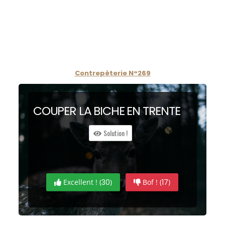
Contrepèterie N°269
COUPER LA BI
CHE
EN TREN
TE
Solution !
Excellent ! (
30
)
Bof ! (
17
)