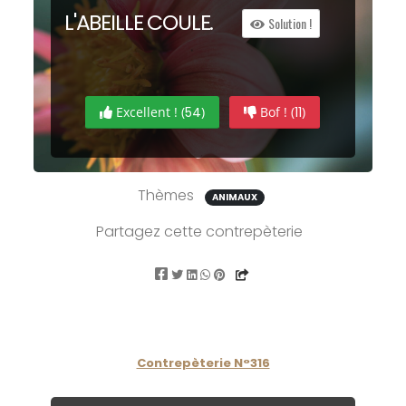
L'ABE
ILLE
COU
LE
.
Solution !
Excellent ! (
54
)
Bof ! (
11
)
Thèmes
ANIMAUX
Partagez cette contrepèterie
Contrepèterie N°316