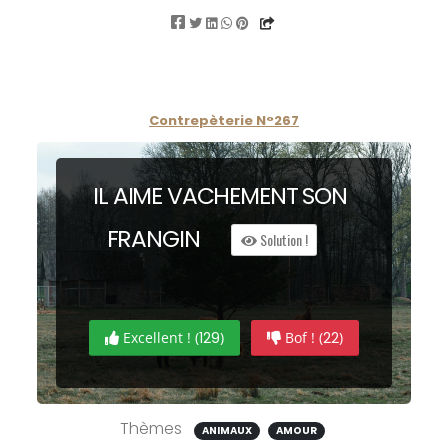
Contrepèterie N°267
IL AIME
VA
CHEMENT SON
FRAN
GIN
Solution !
Excellent ! (
129
)
Bof ! (
22
)
Thèmes
ANIMAUX
AMOUR