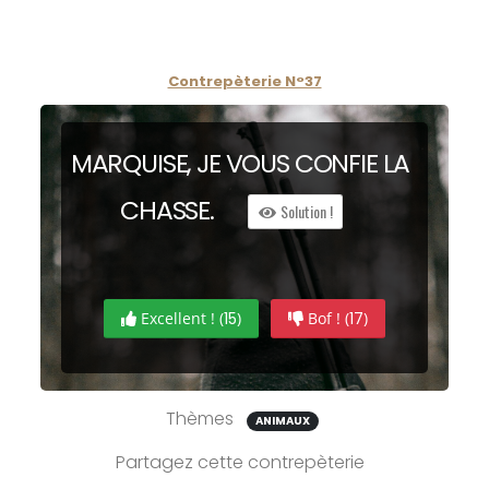
Contrepèterie N°37
MARQUISE, JE VOUS CON
F
IE LA
CH
ASSE.
Solution !
Excellent ! (
15
)
Bof ! (
17
)
Thèmes
ANIMAUX
Partagez cette contrepèterie