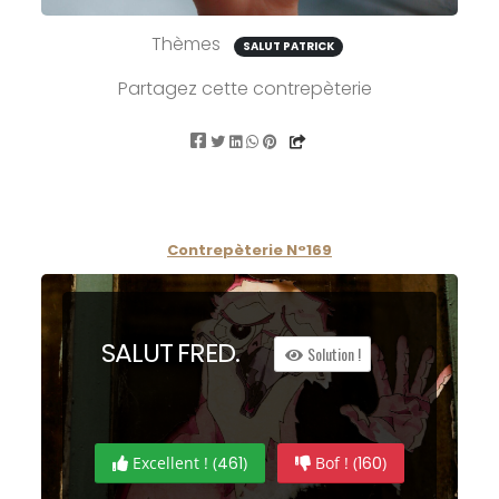
Thèmes
SALUT PATRICK
Partagez cette contrepèterie
Contrepèterie N°169
S
ALUT
F
RED.
Solution !
Excellent ! (
461
)
Bof ! (
160
)