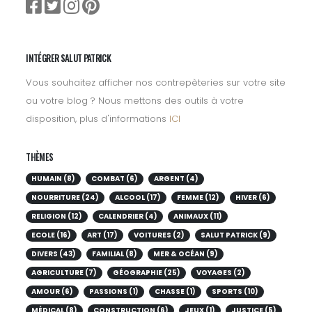
INTÉGRER SALUT PATRICK
Vous souhaitez afficher nos contrepèteries sur votre site
ou votre blog ? Nous mettons des outils à votre
disposition, plus d'informations
ICI
THÈMES
HUMAIN (8)
COMBAT (6)
ARGENT (4)
NOURRITURE (24)
ALCOOL (17)
FEMME (12)
HIVER (6)
RELIGION (12)
CALENDRIER (4)
ANIMAUX (11)
ECOLE (16)
ART (17)
VOITURES (2)
SALUT PATRICK (9)
DIVERS (43)
FAMILIAL (8)
MER & OCÉAN (9)
AGRICULTURE (7)
GÉOGRAPHIE (25)
VOYAGES (2)
AMOUR (6)
PASSIONS (1)
CHASSE (1)
SPORTS (10)
MÉDICAL (8)
CONSTRUCTION (6)
JEUX (1)
JUSTICE (5)