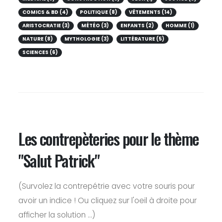
COMICS & BD (4)
POLITIQUE (8)
VÊTEMENTS (14)
ARISTOCRATIE (3)
MÉTÉO (3)
ENFANTS (2)
HOMME (1)
NATURE (8)
MYTHOLOGIE (3)
LITTÉRATURE (5)
SCIENCES (6)
Les contrepèteries pour le thème
"Salut Patrick"
(Survolez la contrepétrie avec votre souris pour
avoir un indice ! Ou cliquez sur l'oeil à droite pour
afficher la solution ...)