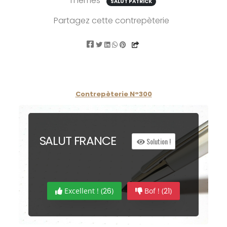
Thèmes
SALUT PATRICK
Partagez cette contrepèterie
Contrepèterie N°300
S
ALUT
FR
ANCE
Solution !
Excellent ! (
26
)
Bof ! (
21
)