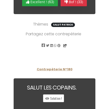
Excellent ! (
63
)
Bof ! (
33
)
Thèmes
SALUT PATRICK
Partagez cette contrepèterie
Contrepèterie N°180
SA
L
UT LES CO
P
AINS.
Solution !