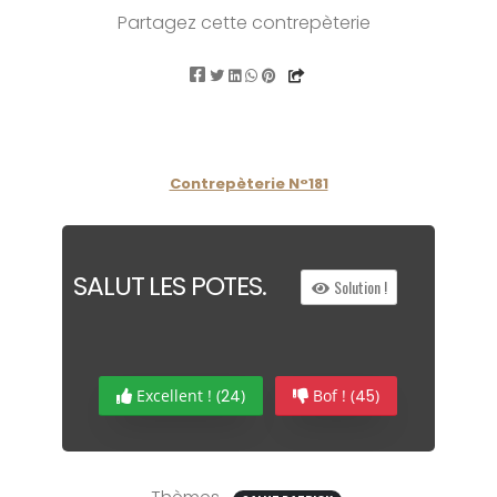
Partagez cette contrepèterie
Contrepèterie N°181
SA
L
UT LES
P
OTES.
Solution !
Excellent ! (
24
)
Bof ! (
45
)