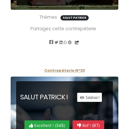
Thèmes
SALUT PATRICK
Partagez cette contrepèterie
Contrepèterie N°33
SA
L
UT
P
ATRICK !
Solution !
Excellent ! (
345
)
Bof ! (
87
)