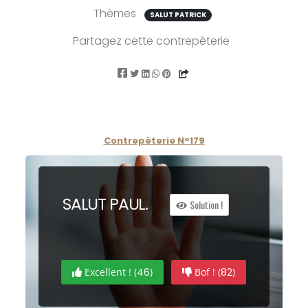
Thèmes
SALUT PATRICK
Partagez cette contrepèterie
Contrepèterie N°179
SA
L
UT
P
AUL.
Solution !
Excellent ! (
46
)
Bof ! (
82
)