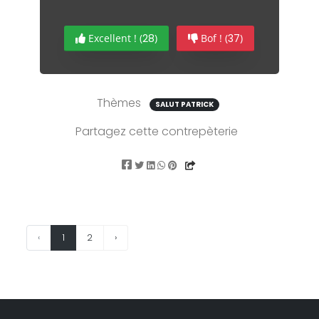
Excellent ! (
28
)
Bof ! (
37
)
Thèmes
SALUT PATRICK
Partagez cette contrepèterie
‹
1
2
›