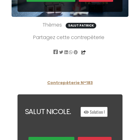
Thèmes
SALUT PATRICK
Partagez cette contrepèterie
Contrepèterie N°183
S
A
L
UT
N
ICOLE.
Solution !