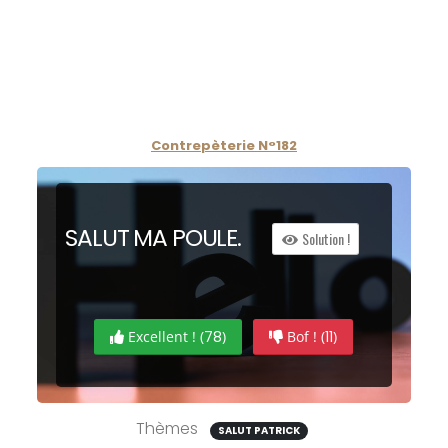
Contrepèterie N°182
SA
L
UT
M
A
P
OULE.
Solution !
Excellent ! (
78
)
Bof ! (
11
)
Thèmes
SALUT PATRICK