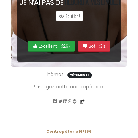
RE
B
ORD À
M
ES ÉPAULETTES.
JE N’AI PAS DE
Solution !
Excellent ! (
126
)
Bof ! (
31
)
Thèmes
VÊTEMENTS
Partagez cette contrepèterie
Contrepèterie N°156