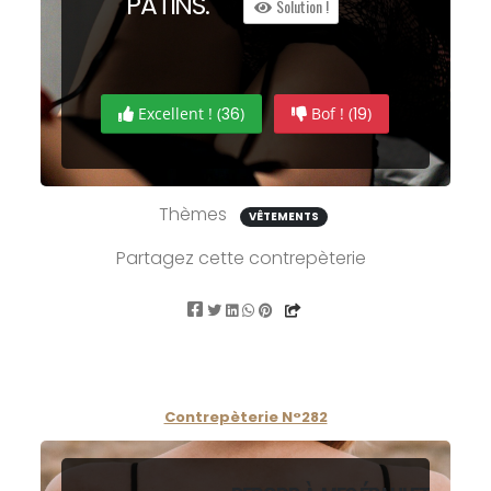
P
A
TINS.
Solution !
Excellent ! (
36
)
Bof ! (
19
)
Thèmes
VÊTEMENTS
Partagez cette contrepèterie
Contrepèterie N°282