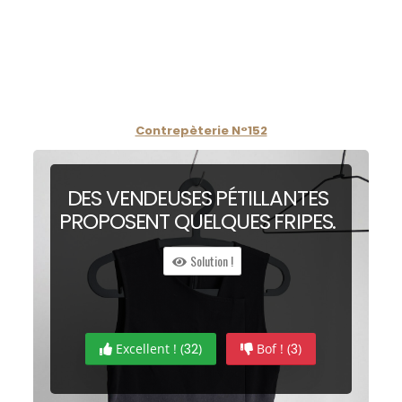
Contrepèterie N°152
DES VENDEUSES
P
ÉTILLANTES
PROPOSENT QUELQUES
FR
IPES.
Solution !
Excellent ! (
32
)
Bof ! (
3
)