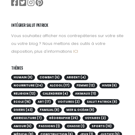
INTÉGRER SALUT PATRICK
Vous souhaitez afficher nos contrepèteries sur votre site
ou votre blog ? Nous mettons des outils à votre
disposition, plus d'informations
ICI
THÈMES
HUMAIN (8)
COMBAT (6)
ARGENT (4)
NOURRITURE (24)
ALCOOL (17)
FEMME (12)
HIVER (6)
RELIGION (12)
CALENDRIER (4)
ANIMAUX (11)
ECOLE (16)
ART (17)
VOITURES (2)
SALUT PATRICK (9)
DIVERS (43)
FAMILIAL (8)
MER & OCÉAN (9)
AGRICULTURE (7)
GÉOGRAPHIE (25)
VOYAGES (2)
AMOUR (6)
PASSIONS (1)
CHASSE (1)
SPORTS (10)
MÉDICAL (8)
CONSTRUCTION (6)
JEUX (1)
JUSTICE (5)