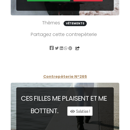
Thèmes
VÊTEMENTS
Partagez cette contrepèterie
Contrepèterie N°265
CES FILLES ME
PL
AISENT ET ME
B
OTTENT.
Solution !