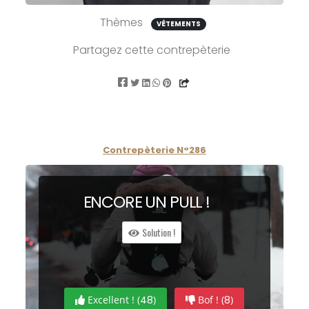
Thèmes
VÊTEMENTS
Partagez cette contrepèterie
Contrepèterie N°286
ENC
ORE
UN P
ULL
!
Solution !
Excellent ! (
48
)
Bof ! (
8
)