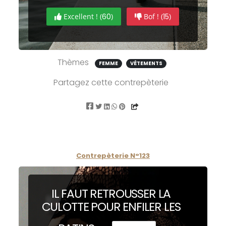
Excellent ! (
60
)
Bof ! (
15
)
Thèmes
FEMME
VÊTEMENTS
Partagez cette contrepèterie
Contrepèterie N°123
IL FAUT RETROUSSER LA
C
U
LOTTE POUR ENFILER LES