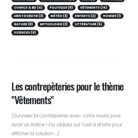
COMICS & BD (4)
POLITIQUE (8)
VÊTEMENTS (14)
ARISTOCRATIE (3)
MÉTÉO (3)
ENFANTS (2)
HOMME (1)
NATURE (8)
MYTHOLOGIE (3)
LITTÉRATURE (5)
SCIENCES (6)
Les contrepèteries pour le thème
"Vêtements"
(Survolez la contrepétrie avec votre souris pour
avoir un indice ! Ou cliquez sur l'oeil à droite pour
afficher la solution ...)