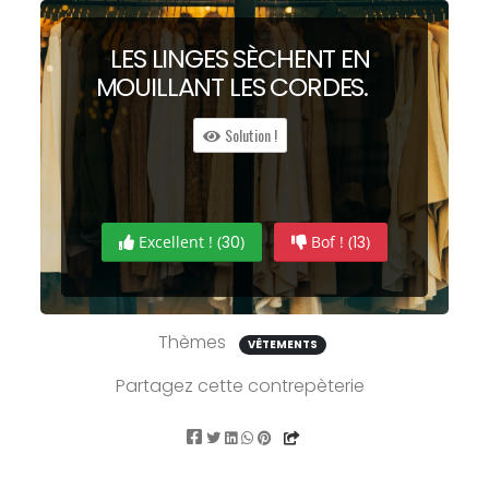
LES
L
INGES
S
ÈCHENT EN
MO
UILL
ANT LES CO
RD
ES.
Solution !
Excellent ! (
30
)
Bof ! (
13
)
Thèmes
VÊTEMENTS
Partagez cette contrepèterie