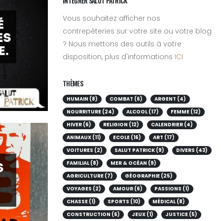
INTÉGRER SALUT PATRICK
Vous souhaitez afficher nos
contrepèteries sur votre site ou votre blog
? Nous mettons des outils à votre
disposition, plus d'informations
ICI
THÈMES
HUMAIN (8)
COMBAT (6)
ARGENT (4)
NOURRITURE (24)
ALCOOL (17)
FEMME (12)
HIVER (6)
RELIGION (12)
CALENDRIER (4)
ANIMAUX (11)
ECOLE (16)
ART (17)
VOITURES (2)
SALUT PATRICK (9)
DIVERS (43)
FAMILIAL (8)
MER & OCÉAN (9)
AGRICULTURE (7)
GÉOGRAPHIE (25)
VOYAGES (2)
AMOUR (6)
PASSIONS (1)
CHASSE (1)
SPORTS (10)
MÉDICAL (8)
CONSTRUCTION (6)
JEUX (1)
JUSTICE (5)