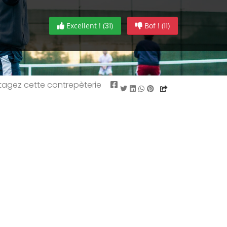
Excellent ! (
31
)
Bof ! (
11
)
tagez cette contrepèterie