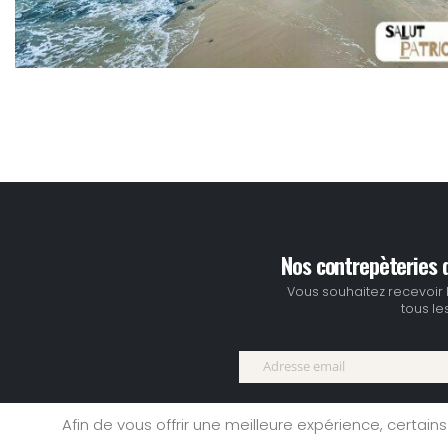
Nos contrepèteries d
Vous souhaitez recevoir 
tous les
Afin de vous offrir une meilleure expérience, certains
Accueil
|
site rencontre
|
Ment