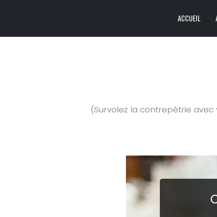
ACCUEIL
(Survolez la contrepétrie avec vo
C