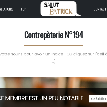
ALÉATOIRE
TOP
CONTACT
Contrepèterie N°194
tre souris pour avoir un indice ! Ou cliquez sur l'oeil 
...)
E MEMBRE EST UN
P
EU
N
OTABLE.
Solution 