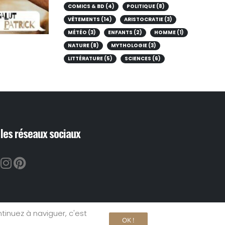
COMICS & BD (4)
POLITIQUE (8)
VÊTEMENTS (14)
ARISTOCRATIE (3)
MÉTÉO (3)
ENFANTS (2)
HOMME (1)
NATURE (8)
MYTHOLOGIE (3)
LITTÉRATURE (5)
SCIENCES (6)
les réseaux sociaux
ntinuez à naviguer, c'est
its réservés par Salut Patrick
OK !