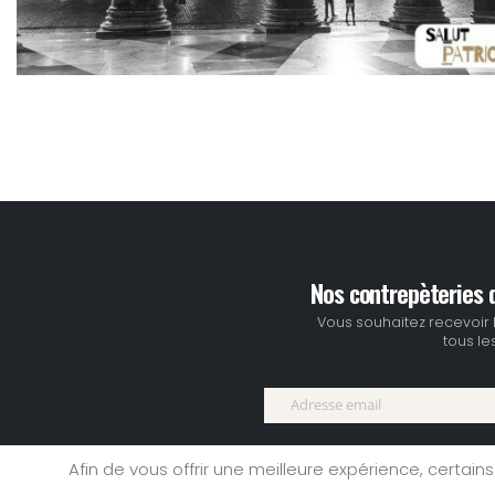
Nos contrepèteries d
Vous souhaitez recevoir 
tous les
Afin de vous offrir une meilleure expérience, certains
Accueil
|
site rencontre
|
Ment