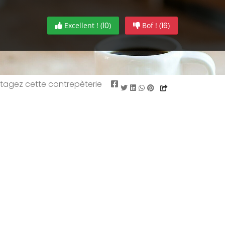
Excellent ! (
10
)
Bof ! (
16
)
rtagez cette contrepèterie