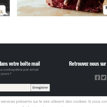
ans votre boîte mail
Retrouvez nous sur 
la contrepétrie par email
 jours ?
 services présents sur le site utilisent des cookies. Si vous co
ions Légales
|
Plan du Site
|
Nous contacter
- Copyright © 2023 Tous dro