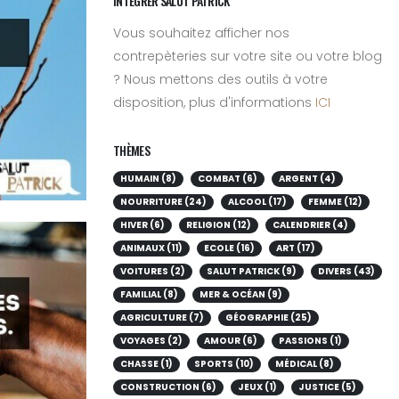
INTÉGRER SALUT PATRICK
Vous souhaitez afficher nos
contrepèteries sur votre site ou votre blog
? Nous mettons des outils à votre
disposition, plus d'informations
ICI
THÈMES
HUMAIN (8)
COMBAT (6)
ARGENT (4)
NOURRITURE (24)
ALCOOL (17)
FEMME (12)
HIVER (6)
RELIGION (12)
CALENDRIER (4)
ANIMAUX (11)
ECOLE (16)
ART (17)
VOITURES (2)
SALUT PATRICK (9)
DIVERS (43)
FAMILIAL (8)
MER & OCÉAN (9)
AGRICULTURE (7)
GÉOGRAPHIE (25)
VOYAGES (2)
AMOUR (6)
PASSIONS (1)
CHASSE (1)
SPORTS (10)
MÉDICAL (8)
CONSTRUCTION (6)
JEUX (1)
JUSTICE (5)