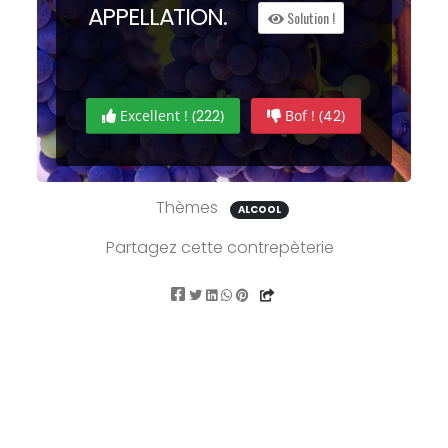
A
PP
ELLATION.
Solution !
Excellent ! (
222
)
Bof ! (
42
)
Thèmes
ALCOOL
Partagez cette contrepèterie