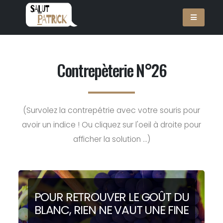
Contrepèterie N°26
(Survolez la contrepétrie avec votre souris pour
avoir un indice ! Ou cliquez sur l'oeil à droite pour
afficher la solution ...)
POUR RETROUVER LE
G
OÛT DU
B
LANC, RIEN NE VAUT UNE
F
INE