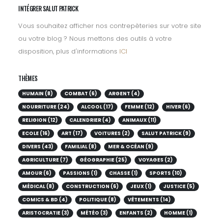
INTÉGRER SALUT PATRICK
Vous souhaitez afficher nos contrepèteries sur votre site
ou votre blog ? Nous mettons des outils à votre
disposition, plus d'informations
ICI
THÈMES
HUMAIN (8)
COMBAT (6)
ARGENT (4)
NOURRITURE (24)
ALCOOL (17)
FEMME (12)
HIVER (6)
RELIGION (12)
CALENDRIER (4)
ANIMAUX (11)
ECOLE (16)
ART (17)
VOITURES (2)
SALUT PATRICK (9)
DIVERS (43)
FAMILIAL (8)
MER & OCÉAN (9)
AGRICULTURE (7)
GÉOGRAPHIE (25)
VOYAGES (2)
AMOUR (6)
PASSIONS (1)
CHASSE (1)
SPORTS (10)
MÉDICAL (8)
CONSTRUCTION (6)
JEUX (1)
JUSTICE (5)
COMICS & BD (4)
POLITIQUE (8)
VÊTEMENTS (14)
ARISTOCRATIE (3)
MÉTÉO (3)
ENFANTS (2)
HOMME (1)