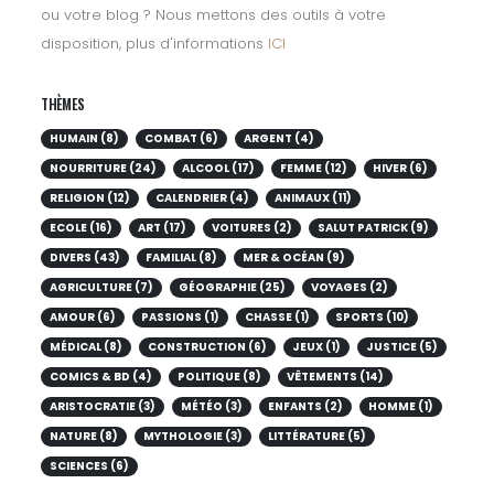
ou votre blog ? Nous mettons des outils à votre
disposition, plus d'informations
ICI
THÈMES
HUMAIN (8)
COMBAT (6)
ARGENT (4)
NOURRITURE (24)
ALCOOL (17)
FEMME (12)
HIVER (6)
RELIGION (12)
CALENDRIER (4)
ANIMAUX (11)
ECOLE (16)
ART (17)
VOITURES (2)
SALUT PATRICK (9)
DIVERS (43)
FAMILIAL (8)
MER & OCÉAN (9)
AGRICULTURE (7)
GÉOGRAPHIE (25)
VOYAGES (2)
AMOUR (6)
PASSIONS (1)
CHASSE (1)
SPORTS (10)
MÉDICAL (8)
CONSTRUCTION (6)
JEUX (1)
JUSTICE (5)
COMICS & BD (4)
POLITIQUE (8)
VÊTEMENTS (14)
ARISTOCRATIE (3)
MÉTÉO (3)
ENFANTS (2)
HOMME (1)
NATURE (8)
MYTHOLOGIE (3)
LITTÉRATURE (5)
SCIENCES (6)