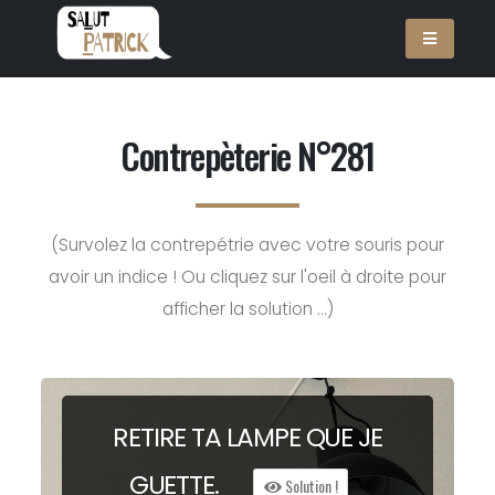
Contrepèterie N°281
(Survolez la contrepétrie avec votre souris pour
avoir un indice ! Ou cliquez sur l'oeil à droite pour
afficher la solution ...)
RETIRE TA LAM
P
E QUE JE
G
UETTE.
Solution !