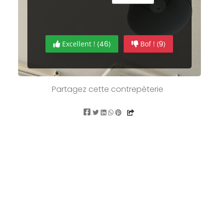
Excellent ! (
46
)
Bof ! (
9
)
Partagez cette contrepèterie