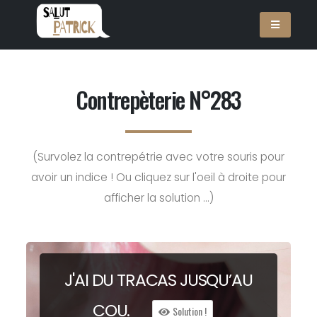
Contrepèterie N°283
(Survolez la contrepétrie avec votre souris pour
avoir un indice ! Ou cliquez sur l'oeil à droite pour
afficher la solution ...)
J'AI DU
TR
ACAS JUSQU’AU
C
OU.
Solution !