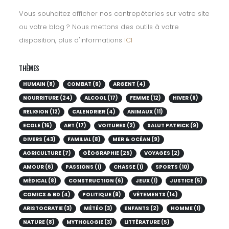
Vous souhaitez afficher nos contrepèteries sur votre site
ou votre blog ? Nous mettons des outils à votre
disposition, plus d'informations
ICI
THÈMES
HUMAIN (8)
COMBAT (6)
ARGENT (4)
NOURRITURE (24)
ALCOOL (17)
FEMME (12)
HIVER (6)
RELIGION (12)
CALENDRIER (4)
ANIMAUX (11)
ECOLE (16)
ART (17)
VOITURES (2)
SALUT PATRICK (9)
DIVERS (43)
FAMILIAL (8)
MER & OCÉAN (9)
AGRICULTURE (7)
GÉOGRAPHIE (25)
VOYAGES (2)
AMOUR (6)
PASSIONS (1)
CHASSE (1)
SPORTS (10)
MÉDICAL (8)
CONSTRUCTION (6)
JEUX (1)
JUSTICE (5)
COMICS & BD (4)
POLITIQUE (8)
VÊTEMENTS (14)
ARISTOCRATIE (3)
MÉTÉO (3)
ENFANTS (2)
HOMME (1)
NATURE (8)
MYTHOLOGIE (3)
LITTÉRATURE (5)