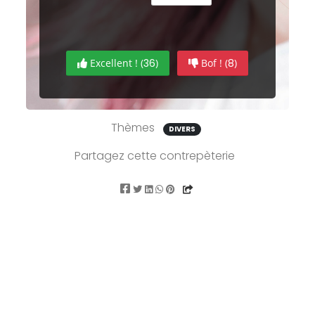
Excellent ! (
36
)
Bof ! (
8
)
Thèmes
DIVERS
Partagez cette contrepèterie