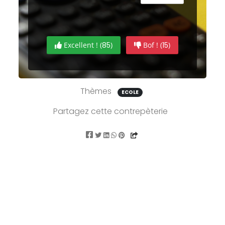
Excellent ! (
85
)
Bof ! (
15
)
Thèmes
ECOLE
Partagez cette contrepèterie