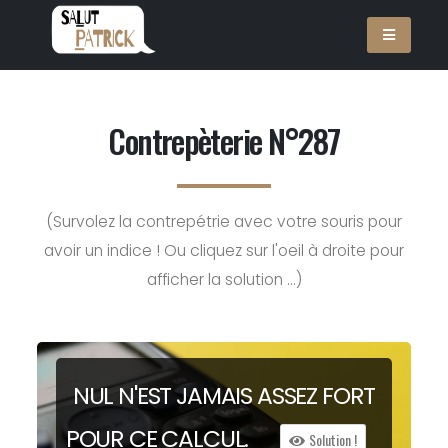
Contrepèterie N°287
(Survolez la contrepétrie avec votre souris pour
avoir un indice ! Ou cliquez sur l'oeil à droite pour
afficher la solution ...)
NUL N'EST JA
MAIS
ASSEZ FORT
POUR CE CAL
CUL
.
Solution !