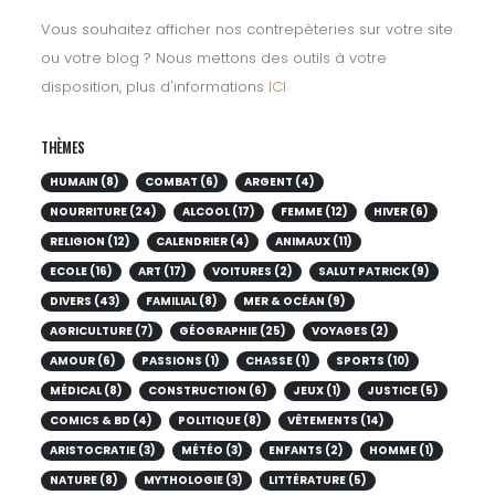
Vous souhaitez afficher nos contrepèteries sur votre site
ou votre blog ? Nous mettons des outils à votre
disposition, plus d'informations
ICI
THÈMES
HUMAIN (8)
COMBAT (6)
ARGENT (4)
NOURRITURE (24)
ALCOOL (17)
FEMME (12)
HIVER (6)
RELIGION (12)
CALENDRIER (4)
ANIMAUX (11)
ECOLE (16)
ART (17)
VOITURES (2)
SALUT PATRICK (9)
DIVERS (43)
FAMILIAL (8)
MER & OCÉAN (9)
AGRICULTURE (7)
GÉOGRAPHIE (25)
VOYAGES (2)
AMOUR (6)
PASSIONS (1)
CHASSE (1)
SPORTS (10)
MÉDICAL (8)
CONSTRUCTION (6)
JEUX (1)
JUSTICE (5)
COMICS & BD (4)
POLITIQUE (8)
VÊTEMENTS (14)
ARISTOCRATIE (3)
MÉTÉO (3)
ENFANTS (2)
HOMME (1)
NATURE (8)
MYTHOLOGIE (3)
LITTÉRATURE (5)