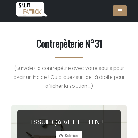
Contrepèterie N°31
(Survolez la contrepétrie avec votre souris pour
avoir un indice ! Ou cliquez sur l'oeil à droite pour
afficher la solution ...)
ESSUIE ÇA
V
ITE ET
B
IEN !
Solution !