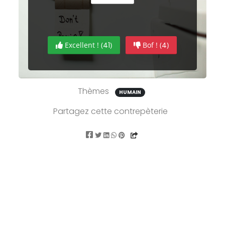
Excellent ! (
41
)
Bof ! (
4
)
Thèmes
HUMAIN
Partagez cette contrepèterie