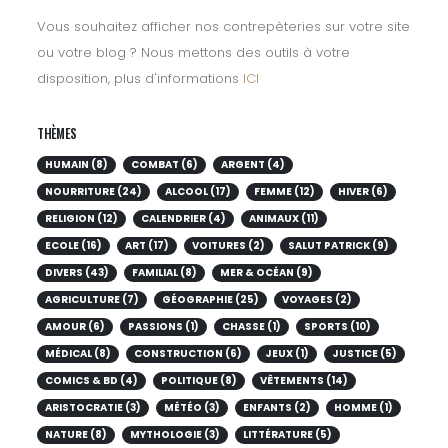
Vous souhaitez afficher nos contrepèteries sur votre site
ou votre blog ? Nous mettons des outils à votre
disposition, plus d'informations
ICI
THÈMES
HUMAIN (8)
COMBAT (6)
ARGENT (4)
NOURRITURE (24)
ALCOOL (17)
FEMME (12)
HIVER (6)
RELIGION (12)
CALENDRIER (4)
ANIMAUX (11)
ECOLE (16)
ART (17)
VOITURES (2)
SALUT PATRICK (9)
DIVERS (43)
FAMILIAL (8)
MER & OCÉAN (9)
AGRICULTURE (7)
GÉOGRAPHIE (25)
VOYAGES (2)
AMOUR (6)
PASSIONS (1)
CHASSE (1)
SPORTS (10)
MÉDICAL (8)
CONSTRUCTION (6)
JEUX (1)
JUSTICE (5)
COMICS & BD (4)
POLITIQUE (8)
VÊTEMENTS (14)
ARISTOCRATIE (3)
MÉTÉO (3)
ENFANTS (2)
HOMME (1)
NATURE (8)
MYTHOLOGIE (3)
LITTÉRATURE (5)