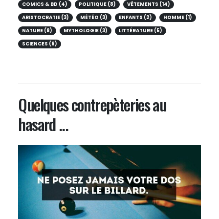
COMICS & BD (4)
POLITIQUE (8)
VÊTEMENTS (14)
ARISTOCRATIE (3)
MÉTÉO (3)
ENFANTS (2)
HOMME (1)
NATURE (8)
MYTHOLOGIE (3)
LITTÉRATURE (5)
SCIENCES (6)
Quelques contrepèteries au
hasard ...