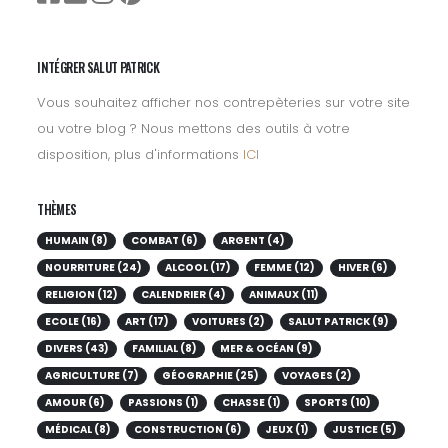
INTÉGRER SALUT PATRICK
Vous souhaitez afficher nos contrepèteries sur votre site
ou votre blog ? Nous mettons des outils à votre
disposition, plus d'informations
ICI
THÈMES
HUMAIN (8)
COMBAT (6)
ARGENT (4)
NOURRITURE (24)
ALCOOL (17)
FEMME (12)
HIVER (6)
RELIGION (12)
CALENDRIER (4)
ANIMAUX (11)
ECOLE (16)
ART (17)
VOITURES (2)
SALUT PATRICK (9)
DIVERS (43)
FAMILIAL (8)
MER & OCÉAN (9)
AGRICULTURE (7)
GÉOGRAPHIE (25)
VOYAGES (2)
AMOUR (6)
PASSIONS (1)
CHASSE (1)
SPORTS (10)
MÉDICAL (8)
CONSTRUCTION (6)
JEUX (1)
JUSTICE (5)