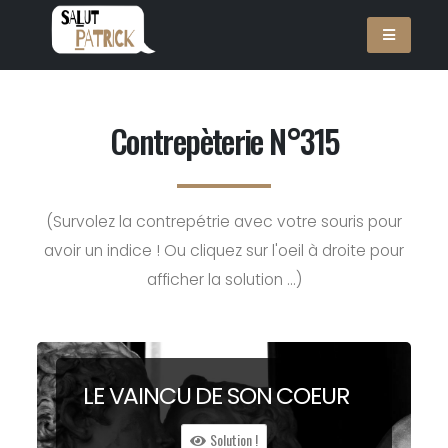
Contrepèterie N°315
(Survolez la contrepétrie avec votre souris pour
avoir un indice ! Ou cliquez sur l'oeil à droite pour
afficher la solution ...)
LE VAIN
CU
DE SON
COEUR
Solution !