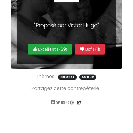
"Proposé par Victor Hugo"
Excellent ! (
69
)
Bof ! (
11
)
Thèmes
COMBAT
AMOUR
Partagez cette contrepèterie