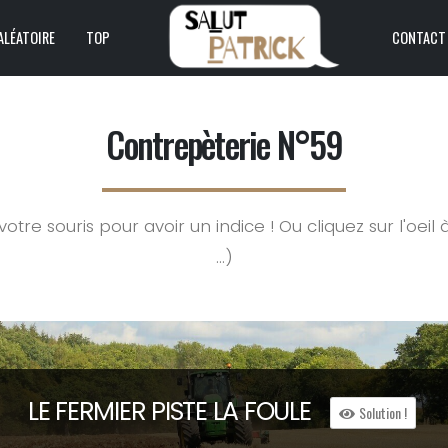
ALÉATOIRE
TOP
CONTACT
Contrepèterie N°59
tre souris pour avoir un indice ! Ou cliquez sur l'oeil 
...)
LE FERMIER
P
IST
E
LA
F
OULE
Solution !