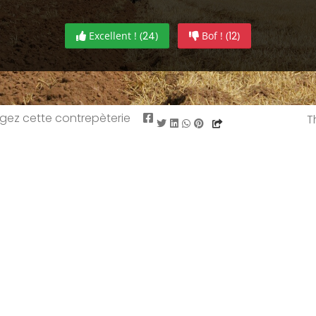
Excellent ! (
24
)
Bof ! (
12
)
gez cette contrepèterie
T