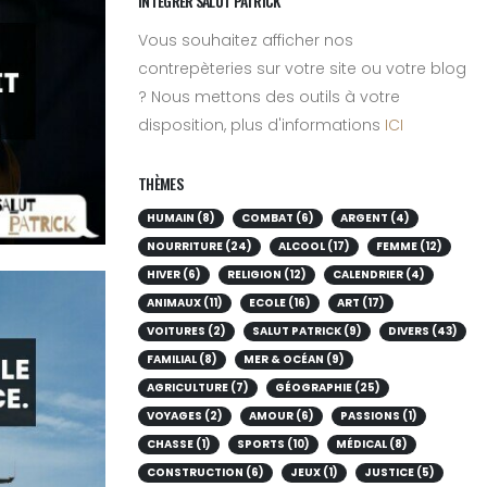
INTÉGRER SALUT PATRICK
Vous souhaitez afficher nos
contrepèteries sur votre site ou votre blog
? Nous mettons des outils à votre
disposition, plus d'informations
ICI
THÈMES
HUMAIN (8)
COMBAT (6)
ARGENT (4)
NOURRITURE (24)
ALCOOL (17)
FEMME (12)
HIVER (6)
RELIGION (12)
CALENDRIER (4)
ANIMAUX (11)
ECOLE (16)
ART (17)
VOITURES (2)
SALUT PATRICK (9)
DIVERS (43)
FAMILIAL (8)
MER & OCÉAN (9)
AGRICULTURE (7)
GÉOGRAPHIE (25)
VOYAGES (2)
AMOUR (6)
PASSIONS (1)
CHASSE (1)
SPORTS (10)
MÉDICAL (8)
CONSTRUCTION (6)
JEUX (1)
JUSTICE (5)