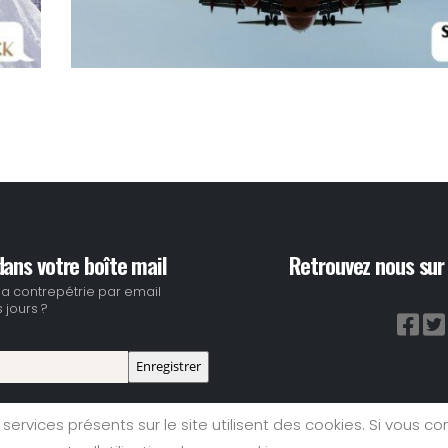
ans votre boîte mail
Retrouvez nous sur 
la contrepétrie par email
 jours ?
 services présents sur le site utilisent des cookies. Si vous co
ions Légales
|
Plan du Site
|
Nous contacter
- Copyright © 2023 Tous dro