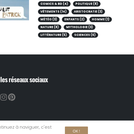
COMICS & BD (4)
POLITIQUE (8)
VÊTEMENTS (14)
ARISTOCRATIE (3)
MÉTÉO (3)
ENFANTS (2)
HOMME (1)
NATURE (8)
MYTHOLOGIE (3)
LITTÉRATURE (5)
SCIENCES (6)
les réseaux sociaux
ntinuez à naviguer, c'est
its réservés par Salut Patrick
OK !