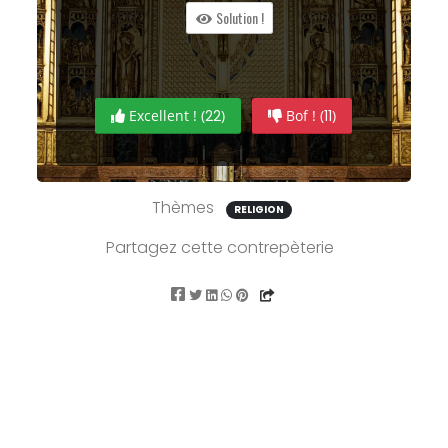
Solution !
Excellent ! (
22
)
Bof ! (
11
)
Thèmes
RELIGION
Partagez cette contrepèterie