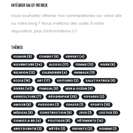
INTÉGRER SALUT PATRICK
Vous souhaitez afficher nos contrepèteries sur votre site
ou votre blog ? Nous mettons des outils à votre
disposition, plus d'informations
ICI
THÈMES
HUMAIN (8)
COMBAT (6)
ARGENT (4)
NOURRITURE (24)
ALCOOL (17)
FEMME (12)
HIVER (6)
RELIGION (12)
CALENDRIER (4)
ANIMAUX (11)
ECOLE (16)
ART (17)
VOITURES (2)
SALUT PATRICK (9)
DIVERS (43)
FAMILIAL (8)
MER & OCÉAN (9)
AGRICULTURE (7)
GÉOGRAPHIE (25)
VOYAGES (2)
AMOUR (6)
PASSIONS (1)
CHASSE (1)
SPORTS (10)
MÉDICAL (8)
CONSTRUCTION (6)
JEUX (1)
JUSTICE (5)
COMICS & BD (4)
POLITIQUE (8)
VÊTEMENTS (14)
ARISTOCRATIE (3)
MÉTÉO (3)
ENFANTS (2)
HOMME (1)