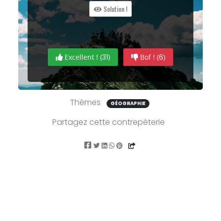
Solution !
Excellent ! (
31
)
Bof ! (
6
)
Thèmes
GÉOGRAPHIE
Partagez cette contrepèterie