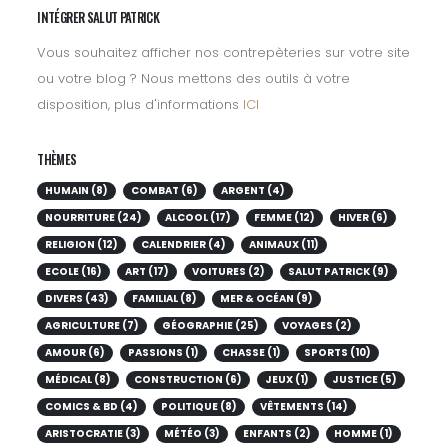
INTÉGRER SALUT PATRICK
Vous souhaitez afficher nos contrepèteries sur votre site
ou votre blog ? Nous mettons des outils à votre
disposition, plus d'informations
ICI
THÈMES
HUMAIN (8)
COMBAT (6)
ARGENT (4)
NOURRITURE (24)
ALCOOL (17)
FEMME (12)
HIVER (6)
RELIGION (12)
CALENDRIER (4)
ANIMAUX (11)
ECOLE (16)
ART (17)
VOITURES (2)
SALUT PATRICK (9)
DIVERS (43)
FAMILIAL (8)
MER & OCÉAN (9)
AGRICULTURE (7)
GÉOGRAPHIE (25)
VOYAGES (2)
AMOUR (6)
PASSIONS (1)
CHASSE (1)
SPORTS (10)
MÉDICAL (8)
CONSTRUCTION (6)
JEUX (1)
JUSTICE (5)
COMICS & BD (4)
POLITIQUE (8)
VÊTEMENTS (14)
ARISTOCRATIE (3)
MÉTÉO (3)
ENFANTS (2)
HOMME (1)